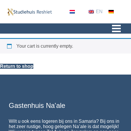
NL
EN
GER
Your cart is currently empty.
Return to shop
Gastenhuis Na'ale
Wilt u ook eens logeren bij ons in Samaria? Bij ons in
het zeer rustige, hoog gelegen Na’ale is dat mogelijk!