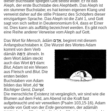
dieser Buchstabe spiegelt Gott selbst wider. Er ist das
Aleph, der erste Buchstabe des Alephbeth. Das Aleph ist
ein stummer Buchstabe; es hat keinen eigenen Klang und
verweist daher auf die stille Präsenz des Schöpfers dieser
einzigartigen Sprache. Das Aleph ist die Zahl 1, und Gott
sagt von sich selbst in Deuteronomium 6:4, dass er Einer
ist. Dies kann als auffällig bezeichnet werden. Es gibt noch
eine Reihe anderer Verweise vom Aleph auf Gott.
Das Wort für
Mensch,
ádám
אָדָם
, beginnt mit diesem
Anfangsbuchstaben א. Die Wurzel des Wortes Adam
kommt von dem
Verb
dámáh
דָמָה
:
ähneln
. In
dem Wort ádám steckt
auch das Wort
דָם
dam:
Blut
. Adam ist ein Wesen
aus Fleisch und
Blut
. Die
ersten beiden
Buchstaben von Adam
bilden das Wort ‚éd
אֵד
flüchtiger Geist, Dampf
.
Die menschliche Existenz ist vergänglich, wir sind wie die
Blumen auf dem Feld, am Abend ist die Kraft fast
aufgebraucht und wir verwelken (Psalm 103,15-16). Adam
wurde von Gott von der
Erde
genommen, der adámáh