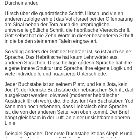
Durcheinander.
Hirsch über die quadratische Schrift. Hirsch und vielen
anderen zufolge erhielt das Volk Israel bei der Offenbarung
am Sinai neben der Tora auch die ursprüngliche
universelle göttliche Schrift, die hebräische Viereckschrift.
Gott selbst hat die Zehn Worte in dieser besonderen Schrift
in die beiden steinernen Tafeln eingraviert.
So völlig anders der Gott der Hebräer ist, so ist auch seine
Sprache. Das Hebräische hat kaum Lehnwörter aus
anderen Sprachen. Diese heilige qódesh-Sprache hat ihre
eigene innere Struktur und Sprache, ihre eigene Logik und
viele individuelle und nuancierte Unterschiede.
Jeder Buchstabe ist an seinem Platz, und kein Jota, kein
Jod (
י
), der kleinste Buchstabe der hebräischen Schrift, darf
ausgekratzt werden: oiwawoi (moderner hebräischer
Ausdruck für oh weh), die, die das tun! Am Buchstaben Yod
kann man noch erkennen, dass Hebräisch eine Sprache
ist, die von der anderen Seite, von oben kommt. Der Brief
hängt gleichsam in der Luft, an einer unsichtbaren oberen
Linie.
Beispiel Sprache: Der erste Buchstabe ist das Aleph א und