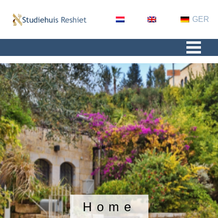
NL
EN
GER
Home