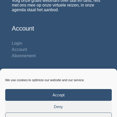
Volg onze gratis webinars over taal en land; reis
met ons mee op onze virtuele reizen, in onze
agenda staat het aanbod.
Account
Login
Account
Abonnement
Contactgegevens
We use cookies to optimize our website and our service.
Studiehuis Reshiet
Inbar 62 b
Na'ale P.O. Box 422, 71932 Na'ale
Accept
Israël, tel. 00972-54-8858 281
Deny