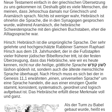
Neue Testament einfach in der griechischen Übersetzung
zu uns gekommen ist. Deshalb gibt es viele Menschen, die
meinen, dass Jehoschua damals nur Griechisch und
Aramäisch sprach. Nichts ist weniger wahr, Hebräisch ist
ohnehin die Sprache, die in den Synagogen gesprochen
wurde, während Aramäisch, die hebräische
Schwestersprache mit den gleichen Buchstaben, eher die
Alltagssprache war.
Hirsch: Hebräisch ist die ursprüngliche Sprache. Der sehr
gelehrte und hochgeschätzte Rabbiner Samson Raphael
Hirsch aus dem 19. Jahrhundert, der in die Fußstapfen
vieler früherer jüdischer Bibelforscher tritt, ist der festen
Überzeugung, dass das Hebräische, wie wir es heute
kennen, nicht nur
die heilige, göttliche Sprache
לָשׁוֹן קוֹדֶשׁ
láshon qódesh ist, sondern auch die älteste menschliche
Sprache überhaupt. Nach Hirsch muss es sich bei der in
Genesis 11,1 erwähnten „einen, universellen Sprache“ um
eine Sprache handeln, die aus einer einzigen Quelle
stammt, konsistent, systematisch, geordnet und logisch
aufgebaut ist. Das Hebräische erfüllt diese Merkmale voll
und ganz.
Als der Turm zu Babel
gebaut wurde, heißt es