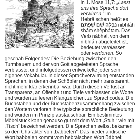
in 1. Mose 11,7:
„Lasst
uns ihre Sprache dort
verwirren.“
Im
Hebräischen heißt es
נִבְלָה שָׁם שְׁפָתַם
nibhláh
shám shêphátam. Das
Verb nábhal, von dem
nibhláh abgeleitet ist,
bedeutet
verblassen
oder
verdorren
. So
geschah Folgendes: Die Beziehung zwischen den
Turmbauern und der von Gott abgeleiteten Sprache
verblasste, und infolgedessen entwickelte jeder sein
eigenes Vokabular. In dieser Sprachverwirrung entstanden
Sprachen, in denen der Schöpfer nicht mehr transparent,
nicht mehr klar erkennbar war. Durch diesen Verlust an
Transparenz, an Offenheit und Tiefe verblassten die Worte
und wurden zu leeren Klangzeichen, zu Sprachcodes. Die
Buchstaben und der Buchstabenzusammenhang zwischen
den Wörtern verloren ihre typische sprachliche Bedeutung
und wurden im Prinzip austauschbar. Ein bestimmtes
Möbelstück kann genauso gut mit dem Wort „Stuhl“ wie mit
„Tisch“ bezeichnet werden. Die Sprachen selbst bekamen
so den Charakter von „babbelen“: Das niederländische
Wort babbelen kommt vom hebräischen Wort Bábhel: