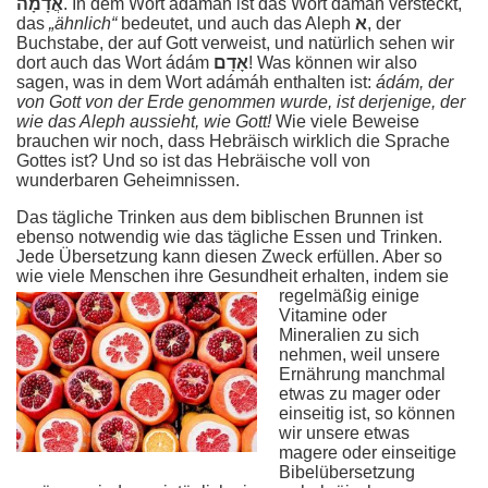
אֲדָמָה
. In dem Wort adámáh ist das Wort damah versteckt,
das
„ähnlich“
bedeutet, und auch das Aleph
א
, der
Buchstabe, der auf Gott verweist, und natürlich sehen wir
dort auch das Wort ádám
אָדָם
! Was können wir also
sagen, was in dem Wort adámáh enthalten ist:
ádám, der
von Gott von der Erde genommen wurde, ist derjenige, der
wie das Aleph aussieht, wie Gott!
Wie viele Beweise
brauchen wir noch, dass Hebräisch wirklich die Sprache
Gottes ist? Und so ist das Hebräische voll von
wunderbaren Geheimnissen.
Das tägliche Trinken aus dem biblischen Brunnen ist
ebenso notwendig wie das tägliche Essen und Trinken.
Jede Übersetzung kann diesen Zweck erfüllen. Aber so
wie viele Menschen ihre Gesundheit erhalten,
indem sie
regelmäßig einige
Vitamine oder
Mineralien zu sich
nehmen, weil unsere
Ernährung manchmal
etwas zu mager oder
einseitig ist, so können
wir unsere etwas
magere oder einseitige
Bibelübersetzung