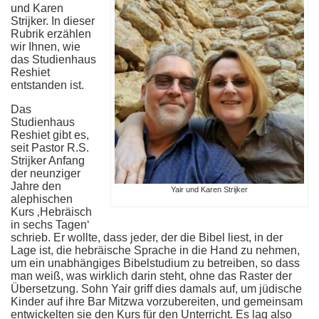
und Karen
Strijker. In dieser
Rubrik erzählen
wir Ihnen, wie
das Studienhaus
Reshiet
entstanden ist.
Das
Studienhaus
Reshiet gibt es,
seit Pastor R.S.
Strijker Anfang
der neunziger
Jahre den
Yair und Karen Strijker
alephischen
Kurs ‚Hebräisch
in sechs Tagen‘
schrieb. Er wollte, dass jeder, der die Bibel liest, in der
Lage ist, die hebräische Sprache in die Hand zu nehmen,
um ein unabhängiges Bibelstudium zu betreiben, so dass
man weiß, was wirklich darin steht, ohne das Raster der
Übersetzung. Sohn Yair griff dies damals auf, um jüdische
Kinder auf ihre Bar Mitzwa vorzubereiten, und gemeinsam
entwickelten sie den Kurs für den Unterricht. Es lag also