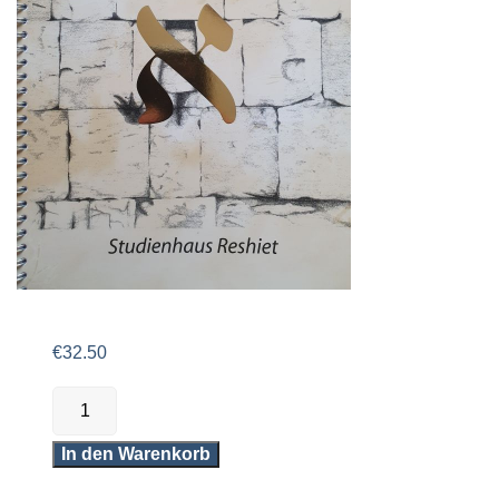
€
32.50
Alephkurs
Hebräisch
'in
sechs
In den Warenkorb
Tagen'
Menge