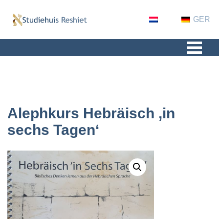
NL
GER
Alephkurs Hebräisch ‚in
sechs Tagen‘