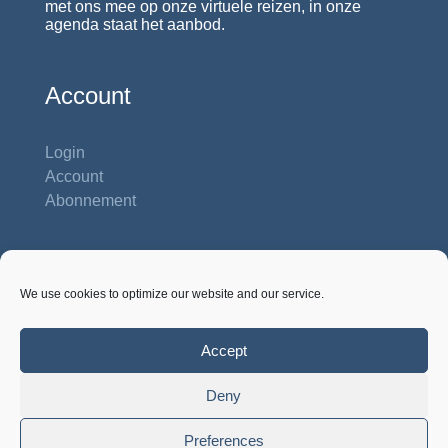
met ons mee op onze virtuele reizen, in onze
agenda staat het aanbod.
Account
Login
Account
Abonnement
Contactgegevens
We use cookies to optimize our website and our service.
Studiehuis Reshiet
Inbar 62 b
Na'ale P.O. Box 422, 71932 Na'ale
Accept
Israël, tel. 00972-54-8858 281
Deny
Preferences