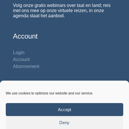
Volg onze gratis webinars over taal en land; reis
met ons mee op onze virtuele reizen, in onze
agenda staat het aanbod.
Account
Login
Account
Abonnement
Contactgegevens
We use cookies to optimize our website and our service.
Studiehuis Reshiet
Inbar 62 b
Na'ale P.O. Box 422, 71932 Na'ale
Accept
Israël, tel. 00972-54-8858 281
Deny