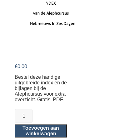
€
0.00
Bestel deze handige
uitgebreide index en de
bijlagen bij de
Alephcursus voor extra
overzicht. Gratis. PDF.
Index
en
bijlagen
Alephcursus
Toevoegen aan
aantal
winkelwagen