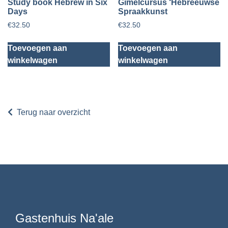
Study book Hebrew in Six
Gimelcursus ‘Hebreeuwse
Days
Spraakkunst
€
32.50
€
32.50
Toevoegen aan
Toevoegen aan
winkelwagen
winkelwagen
Terug naar overzicht
Gastenhuis Na'ale