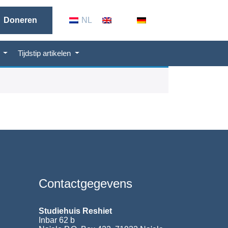
NL
EN
GER
Doneren
n
Tijdstip artikelen
Contactgegevens
Studiehuis Reshiet
Inbar 62 b