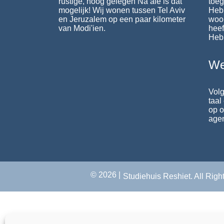
rustige, hoog gelegen Na’ale is dat
toeg
mogelijk! Wij wonen tussen Tel Aviv
Heb
en Jeruzalem op een paar kilometer
woo
van Modi'ien.
heef
Heb
We
Volg
taal
op o
agen
© 2026 |
Studiehuis Reshiet. All Rig