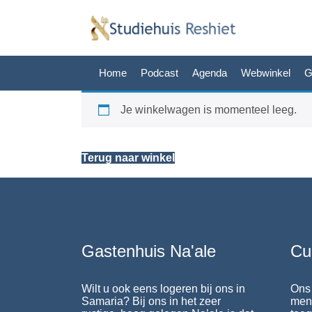
Home
Podcast
Agenda
Webwinkel
G
Je winkelwagen is momenteel leeg.
Terug naar winkel
Gastenhuis Na'ale
Cu
Wilt u ook eens logeren bij ons in
Ons 
Samaria? Bij ons in het zeer
mens