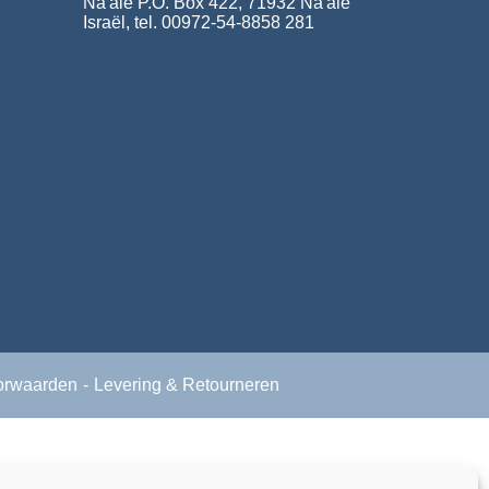
Na'ale P.O. Box 422, 71932 Na'ale
Israël, tel. 00972-54-8858 281
orwaarden
Levering & Retourneren