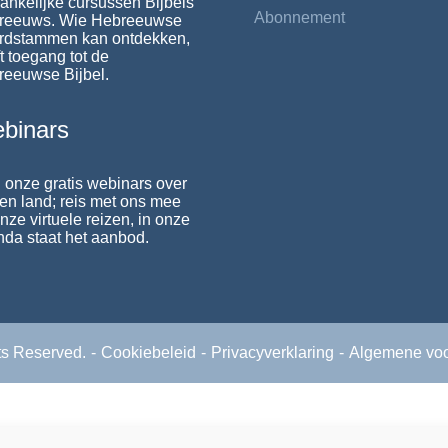
ankelijke cursussen Bijbels
Abonnement
reeuws. Wie Hebreeuwse
rdstammen kan ontdekken,
t toegang tot de
reeuwse Bijbel.
binars
 onze gratis webinars over
 en land; reis met ons mee
nze virtuele reizen, in onze
da staat het aanbod.
hts Reserved.
Cookiebeleid
Privacyverklaring
Algemene vo