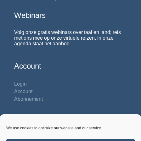
Webinars
Volg onze gratis webinars over taal en land; reis
met ons mee op onze virtuele reizen, in onze
agenda staat het aanbod.
Account
Login
Account
Abonnement
Contactgegevens
We use cookies to optimize our website and our service.
Studiehuis Reshiet
Inbar 62 b