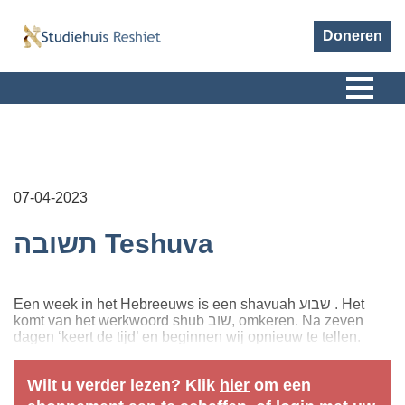
Doneren
07-04-2023
תשובה Teshuva
Een week in het Hebreeuws is een shavuah שבוע . Het
komt van het werkwoord shub שוב, omkeren. Na zeven
dagen ‘keert de tijd’ en beginnen wij opnieuw te tellen.
Wilt u verder lezen? Klik
hier
om een