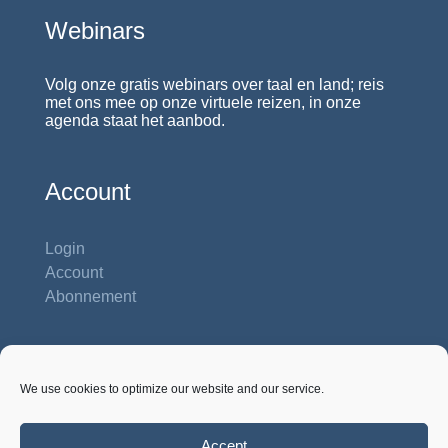
Webinars
Volg onze gratis webinars over taal en land; reis
met ons mee op onze virtuele reizen, in onze
agenda staat het aanbod.
Account
Login
Account
Abonnement
Contactgegevens
We use cookies to optimize our website and our service.
Studiehuis Reshiet
Inbar 62 b
Na'ale P.O. Box 422, 71932 Na'ale
Accept