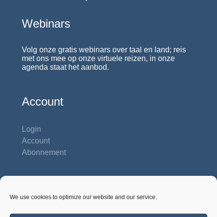
Webinars
Volg onze gratis webinars over taal en land; reis
met ons mee op onze virtuele reizen, in onze
agenda staat het aanbod.
Account
Login
Account
Abonnement
Contactgegevens
We use cookies to optimize our website and our service.
Studiehuis Reshiet
Inbar 62 b