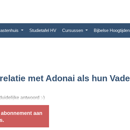
astenhuis
Studietafel HV
Cursussen
Bijbelse Hoogtijde
elatie met Adonai als hun Vad
uidelijke antwoord :-)
 abonnement aan
s.