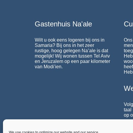
Gastenhuis Na'ale
Cu
Wilt u ook eens logeren bij ons in
Ons 
Samaria? Bij ons in het zeer
mens
rustige, hoog gelegen Na’ale is dat
toeg
mogelijk! Wij wonen tussen Tel Aviv
Heb
en Jeruzalem op een paar kilometer
woo
van Modi'ien.
heef
Heb
We
Volg
taal
op o
agen
We use cookies to optimize our website and our service.