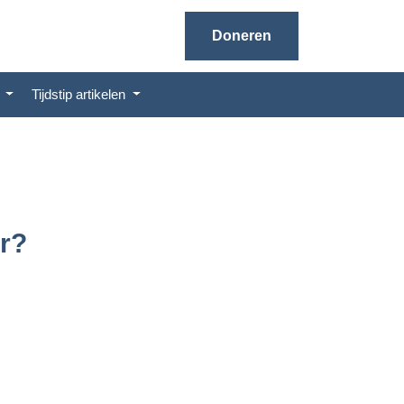
Doneren
n
Tijdstip artikelen
er?