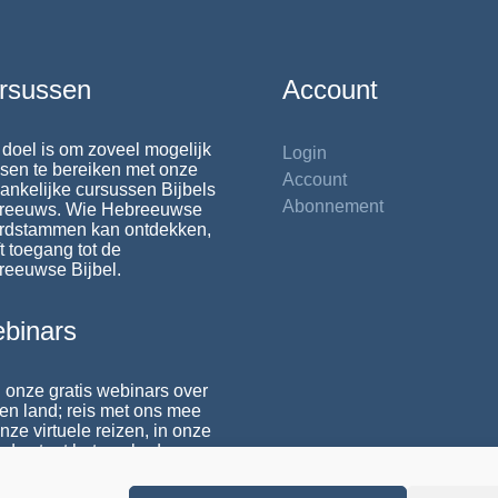
rsussen
Account
doel is om zoveel mogelijk
Login
en te bereiken met onze
Account
ankelijke cursussen Bijbels
Abonnement
reeuws. Wie Hebreeuwse
rdstammen kan ontdekken,
t toegang tot de
reeuwse Bijbel.
binars
 onze gratis webinars over
 en land; reis met ons mee
nze virtuele reizen, in onze
da staat het aanbod.