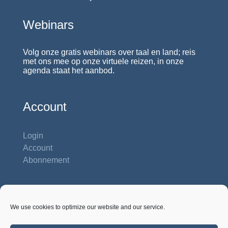
Webinars
Volg onze gratis webinars over taal en land; reis
met ons mee op onze virtuele reizen, in onze
agenda staat het aanbod.
Account
Login
Account
Abonnement
Contactgegevens
We use cookies to optimize our website and our service.
Studiehuis Reshiet
Inbar 62 b