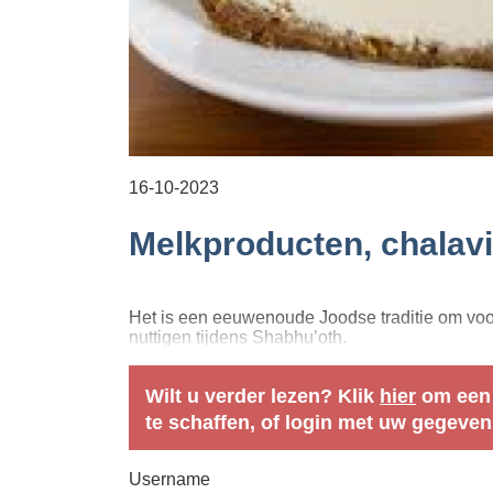
16-10-2023
Het is een eeuwenoude Joodse traditie om voor
nuttigen tijdens Shabhu’oth.
Wilt u verder lezen? Klik
hier
om een
te schaffen, of login met uw gegeven
Username