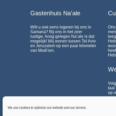
Gastenhuis Na'ale
Cu
Wilt u ook eens logeren bij ons in
Ons 
Samaria? Bij ons in het zeer
mens
rustige, hoog gelegen Na’ale is dat
toeg
mogelijk! Wij wonen tussen Tel Aviv
Heb
en Jeruzalem op een paar kilometer
woo
van Modi'ien.
heef
Heb
We
Volg
taal
op o
agen
We use cookies to optimize our website and our service.