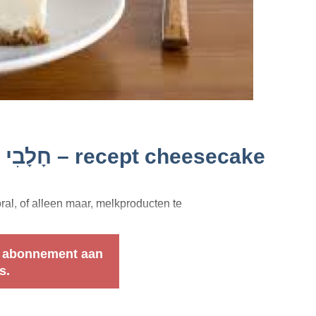
Melkproducten, chalavi חָלָבִי – recept cheesecake
al, of alleen maar, melkproducten te
 abonnement aan
s.