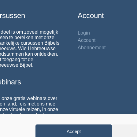
rsussen
Account
doel is om zoveel mogelijk
Login
en te bereiken met onze
Account
ankelijke cursussen Bijbels
Abonnement
reeuws. Wie Hebreeuwse
rdstammen kan ontdekken,
t toegang tot de
reeuwse Bijbel.
binars
 onze gratis webinars over
 en land; reis met ons mee
nze virtuele reizen, in onze
da staat het aanbod.
Accept