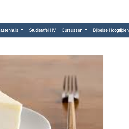
astenhuis
Studietafel HV
Cursussen
Bijbelse Hoogtijde