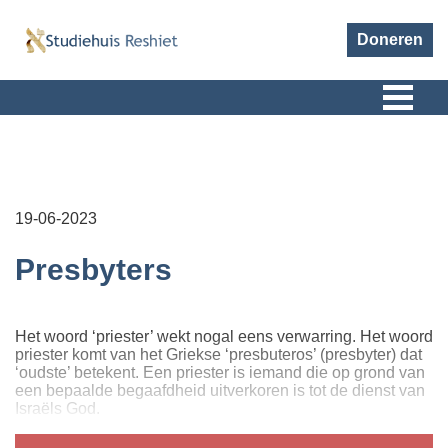
Doneren
19-06-2023
Presbyters
Het woord ‘priester’ wekt nogal eens verwarring. Het woord
priester komt van het Griekse ‘presbuteros’ (presbyter) dat
‘oudste’ betekent. Een priester is iemand die op grond van
een bepaalde begaafdheid uitverkoren is tot de dienst van
Israëls God.