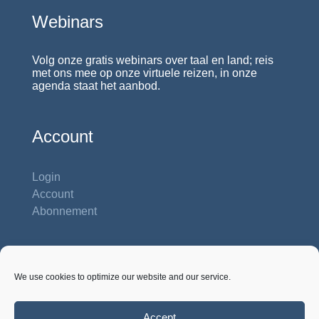
Webinars
Volg onze gratis webinars over taal en land; reis
met ons mee op onze virtuele reizen, in onze
agenda staat het aanbod.
Account
Login
Account
Abonnement
Contactgegevens
We use cookies to optimize our website and our service.
Studiehuis Reshiet
Inbar 62 b
Na'ale P.O. Box 422, 71932 Na'ale
Accept